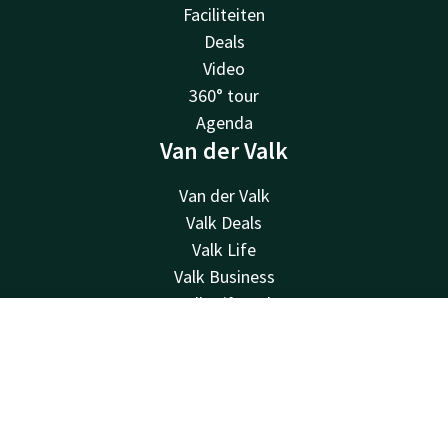
Faciliteiten
Deals
Video
360° tour
Agenda
Van der Valk
Van der Valk
Valk Deals
Valk Life
Valk Business
Valk Giftcard
Valk Store
Contact
Account
NL
Over ons
Historie
Boek nu
Overige hotels
Contact