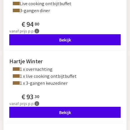
Live cooking ontbijtbuffet
3-gangen diner
€
94
80
vanaf
prijs p.p.
Bekijk
Hartje Winter
1 x overnachting
1 x live cooking ontbijtbuffet
1 x 3-gangen keuzediner
€
93
30
vanaf
prijs p.p.
Bekijk