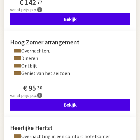
€
142
77
vanaf
prijs p.p.
Bekijk
Hoog Zomer arrangement
Overnachten.
Dineren
Ontbijt
Geniet van het seizoen
€
95
30
vanaf
prijs p.p.
Bekijk
Heerlijke Herfst
Overnachting in een comfort hotelkamer