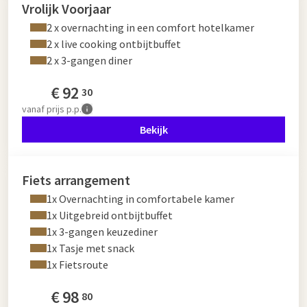
Vrolijk Voorjaar
2 x overnachting in een comfort hotelkamer
2 x live cooking ontbijtbuffet
2 x 3-gangen diner
€
92
30
vanaf
prijs p.p.
Bekijk
Fiets arrangement
1x Overnachting in comfortabele kamer
1x Uitgebreid ontbijtbuffet
1x 3-gangen keuzediner
1x Tasje met snack
1x Fietsroute
€
98
80