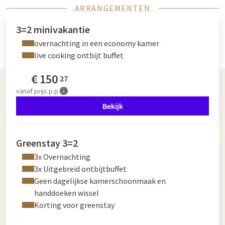
ARRANGEMENTEN
3=2 minivakantie
overnachting in een economy kamer
live cooking ontbijt buffet
€
150
27
vanaf
prijs p.p.
Bekijk
Greenstay 3=2
3x Overnachting
3x Uitgebreid ontbijtbuffet
Geen dagelijkse kamerschoonmaak en
handdoeken wissel
Korting voor greenstay