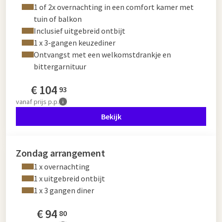
1 of 2x overnachting in een comfort kamer met
tuin of balkon
Inclusief uitgebreid ontbijt
1 x 3-gangen keuzediner
Ontvangst met een welkomstdrankje en
bittergarnituur
€
104
93
vanaf
prijs p.p.
Bekijk
Zondag arrangement
1 x overnachting
1 x uitgebreid ontbijt
1 x 3 gangen diner
€
94
80