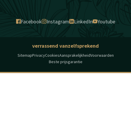
Facebook
Instagram
LinkedIn
Youtube
verrassend vanzelfsprekend
Sitemap
Privacy
Cookies
Aansprakelijkheid
Voorwaarden
Beste prijsgarantie