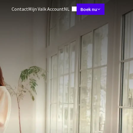
Ingestelde taal
Contact
Mijn Valk Account
NL
Boek nu
estaurant
Arrangementen
Meetings & Events
Faciliteiten
Omg