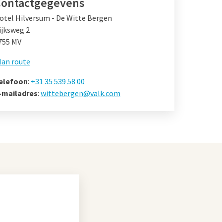
Contactgegevens
otel Hilversum - De Witte Bergen
ijksweg 2
755 MV
lan route
elefoon
:
+31 35 539 58 00
-mailadres
:
wittebergen@valk.com