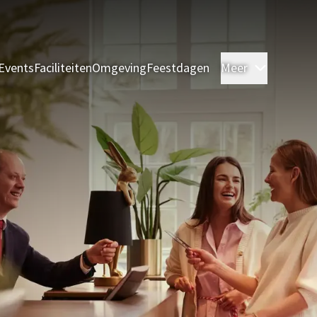
Events
Faciliteiten
Omgeving
Feestdagen
Meer
Kamers
R