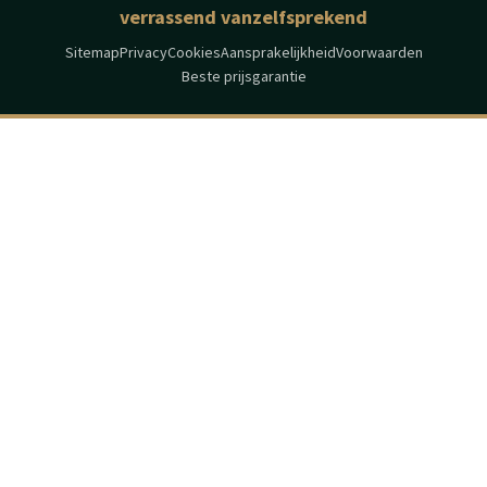
verrassend vanzelfsprekend
Sitemap
Privacy
Cookies
Aansprakelijkheid
Voorwaarden
Beste prijsgarantie