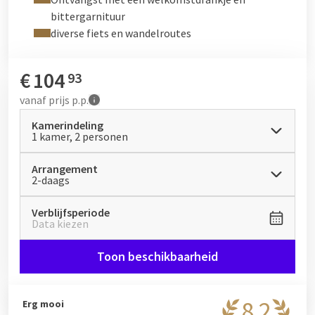
comfortabele kamer met ligbad en regendouche. Verwen
bittergarnituur
uzelf met dit arrangement en ga er lekker op uit!
diverse fiets en wandelroutes
€
104
93
vanaf
prijs p.p.
Kamerindeling
1 kamer, 2 personen
Arrangement
2-daags
Verblijfsperiode
Data kiezen
Toon beschikbaarheid
8,2
Erg mooi