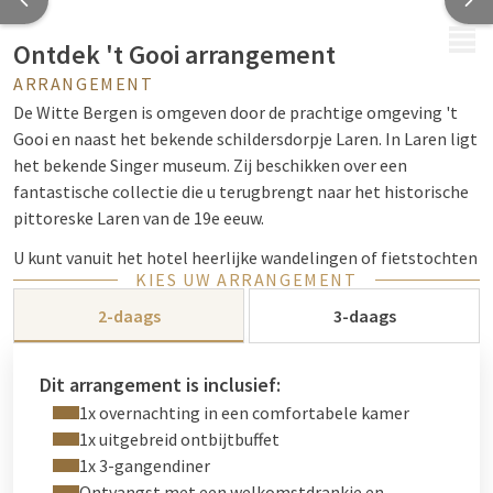
MENU
Ontdek 't Gooi arrangement
ARRANGEMENT
De Witte Bergen is omgeven door de prachtige omgeving 't
Gooi en naast het bekende schildersdorpje Laren. In Laren ligt
het bekende Singer museum. Zij beschikken over een
fantastische collectie die u terugbrengt naar het historische
pittoreske Laren van de 19e eeuw.
U kunt vanuit het hotel heerlijke wandelingen of fietstochten
KIES UW ARRANGEMENT
maken over de heide en door de bossen. Het hotel ligt
enerzijds tussen fantastische oude dorpen zoals Naarden-
2-daags
3-daags
vesting en Muiden. Anderzijds grenst het aan de Utrechtse
Heuvelrug met fanatische bossen en dorpen zoals Lage
Dit arrangement is inclusief:
Vuursche.
1x overnachting in een comfortabele kamer
Na het ontdekken van de Gooische natuur en kunst kunt u
1x uitgebreid ontbijtbuffet
lekker uitrusten in het restaurant met een heerlijk
1x 3-gangendiner
driegangendiner en aansluitend genieten van uw
Ontvangst met een welkomstdrankje en