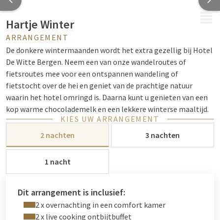
MENU
Hartje Winter
ARRANGEMENT
De donkere wintermaanden wordt het extra gezellig bij Hotel
De Witte Bergen. Neem een van onze wandelroutes of
fietsroutes mee voor een ontspannen wandeling of
fietstocht over de hei en geniet van de prachtige natuur
waarin het hotel omringd is. Daarna kunt u genieten van een
kop warme chocolademelk en een lekkere winterse maaltijd.
KIES UW ARRANGEMENT
Met ons Hartje Winter arrangement is uw verblijf helemaal
2 nachten
3 nachten
compleet verzorgd. Een overnachting in een comfort
hotelkamer, Live Cooking ontbijtbuffet en een 3-gangen
1 nacht
keuzediner in ons restaurant.
Gedurende de maanden december, januari en februari kunt u
genieten van dit aantrekkelijke arrangement. (met
Dit arrangement is inclusief:
uitzonderingen van
feestdagen
.) Op oudjaarsavond kunt u wel
2 x overnachting in een comfort kamer
genieten van dit arrangement, alleen sluit ons restaurant dan
2 x live cooking ontbijtbuffet