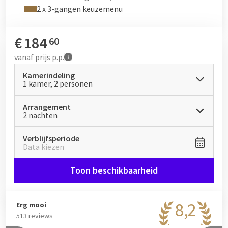
eerder dan gebruikelijk.
2 x 3-gangen keuzemenu
€
184
60
vanaf
prijs p.p.
Kamerindeling
1 kamer, 2 personen
Arrangement
2 nachten
Verblijfsperiode
Data kiezen
Toon beschikbaarheid
8,2
Erg mooi
513 reviews