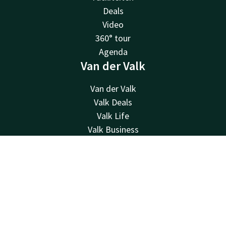
Deals
Video
360° tour
Agenda
Van der Valk
Van der Valk
Valk Deals
Valk Life
Valk Business
Valk Giftcard
Valk Store
Contact
Account
NL
Over ons
Boek nu
Historie
Overige hotels
Contact