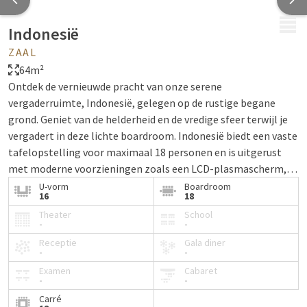
MENU
Indonesië
ZAAL
64m²
Ontdek de vernieuwde pracht van onze serene
vergaderruimte, Indonesië, gelegen op de rustige begane
grond. Geniet van de helderheid en de vredige sfeer terwijl je
vergadert in deze lichte boardroom. Indonesië biedt een vaste
tafelopstelling voor maximaal 18 personen en is uitgerust
met moderne voorzieningen zoals een LCD-plasmascherm,
een projectiescherm en een beamer. Sluit eenvoudigweg jouw
U-vorm
Boardroom
16
18
laptop aan en maak je klaar voor een productieve en
Theater
School
comfortabele vergaderervaring. Welkom in de vernieuwde
-
-
Indonesië, waar efficiëntie samensmelt met serene elegantie.
Receptie
Gala diner
-
-
Examen
Cabaret
-
-
Carré