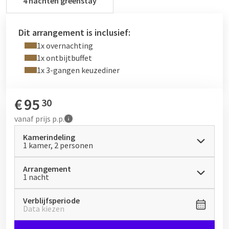
4 nachten greenstay
Dit arrangement is inclusief:
1x overnachting
1x ontbijtbuffet
1x 3-gangen keuzediner
€
95
30
vanaf
prijs p.p.
Kamerindeling
1 kamer, 2 personen
Arrangement
1 nacht
Verblijfsperiode
Data kiezen